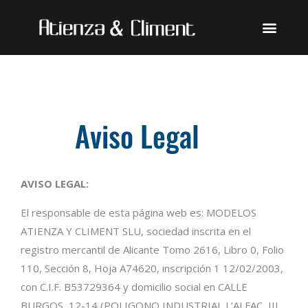
Ir
al
contenido
Aviso Legal
AVISO LEGAL:
El responsable de esta página web es: MODELOS
ATIENZA Y CLIMENT SLU, sociedad inscrita en el
registro mercantil de Alicante Tomo 2616, Libro 0, Folio
110, Sección 8, Hoja A74620, inscripción 1 12/02/2003,
con C.I.F. B53729364 y domicilio social en CALLE
BURGOS, 12-14 (POLIGONO INDUSTRIAL L’ALFAÇ, III