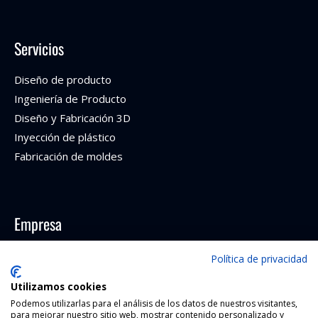
Servicios
Diseño de producto
Ingeniería de Producto
Diseño y Fabricación 3D
Inyección de plástico
Fabricación de moldes
Empresa
Nosotros
Política de privacidad
Juguetes
Utilizamos cookies
Podemos utilizarlas para el análisis de los datos de nuestros visitantes,
Coleccionables
para mejorar nuestro sitio web, mostrar contenido personalizado y