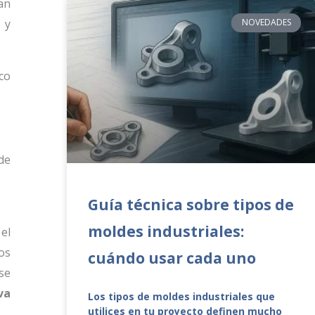
an
 y
NOVEDADES
co
de
Guía técnica sobre tipos de
moldes industriales:
el
os
cuándo usar cada uno
se
va
Los tipos de moldes industriales que
utilices en tu proyecto definen mucho