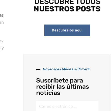
DESCUBRE TODOS
NUESTROS POSTS
as
en
Descúbrelos aquí
s,
 y
Novedades Atienza & Climent
Suscríbete para
recibir las últimas
noticias
Email