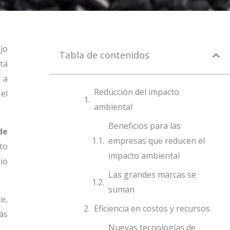
jo
Tabla de contenidos
ta
a a
Reducción del impacto
el
ambiental
Beneficios para las
de
empresas que reducen el
to
impacto ambiental
rio
Las grandes marcas se
suman
e,
Eficiencia en costos y recursos
ás
Nuevas tecnologías de