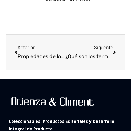
Ant
Siguie
Anterior
Siguente
Propiedades de los materiales ¿qué son y cuáles son?
¿Qué son los termoplásticos?
Coleccionables,
Productos
Editoriales y
Desarrollo
Integral de Producto